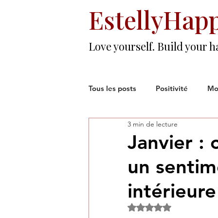
EstellyHap
Love yourself. Build your h
Tous les posts
Positivité
Mo
3 min de lecture
Amours & Amitiés
Résilien
Janvier : 
un sentim
Monde du Travail
intérieure
Noté NaN étoiles sur 5