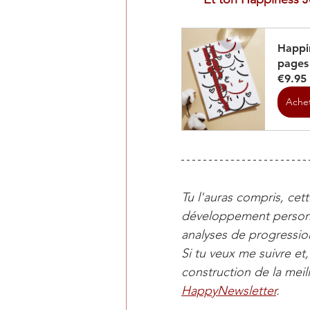
Happin
pages
€9.95
Ache
Tu l'auras compris, cet
développement personn
analyses de progressio
Si tu veux me suivre et
construction de la mei
HappyNewsletter
.