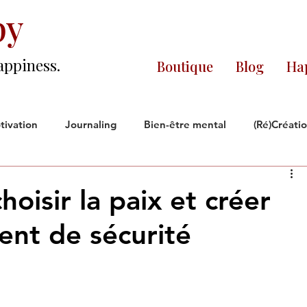
py
appiness.
Boutique
Blog
Hap
tivation
Journaling
Bien-être mental
(Ré)Créati
ce
Noire & Fière
Réflexions
EntrepreneurE
choisir la paix et créer
ent de sécurité
.