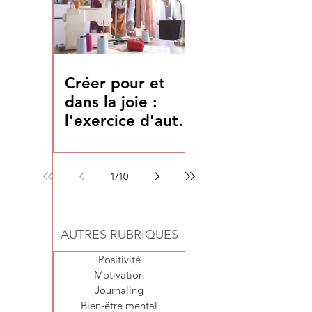
Créer pour et
dans la joie :
l'exercice d'auto-
coaching du mois
1
/
10
AUTRES RUBRIQUES
Positivité
Motivation
Journaling
Bien-être mental