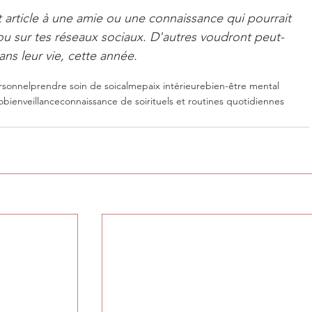
 article à une amie ou une connaissance qui pourrait 
 ou sur tes réseaux sociaux. D'autres voudront peut-
ns leur vie, cette année.
rsonnel
prendre soin de soi
calme
paix intérieure
bien-être mental
obienveillance
connaissance de soi
rituels et routines quotidiennes