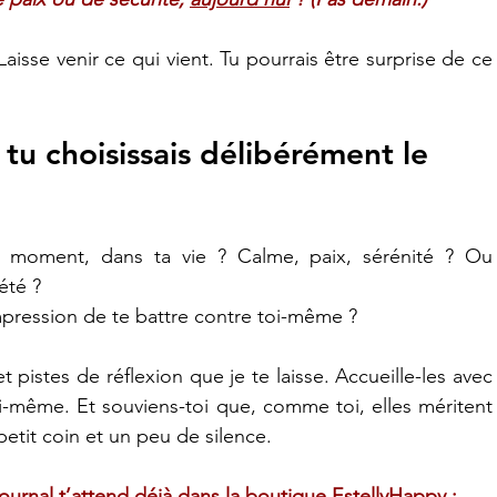
Laisse venir ce qui vient. Tu pourrais être surprise de ce 
i, tu choisissais délibérément le 
 moment, dans ta vie ? Calme, paix, sérénité ? Ou 
été ?
mpression de te battre contre toi-même ?
 pistes de réflexion que je te laisse. Accueille-les avec 
i-même. Et souviens-toi que, comme toi, elles méritent 
petit coin et un peu de silence.
urnal t’attend déjà dans la 
boutique EstellyHappy
 :