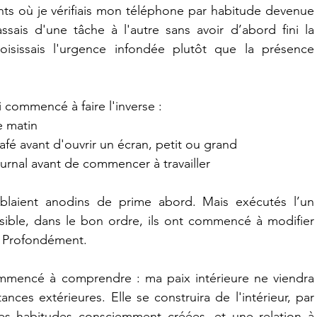
ts où je vérifiais mon téléphone par habitude devenue 
ssais d'une tâche à l'autre sans avoir d’abord fini la 
isissais l'urgence infondée plutôt que la présence 
.
ai commencé à faire l'inverse :
le matin
afé avant d'ouvrir un écran, petit ou grand
urnal avant de commencer à travailler
mblaient anodins de prime abord. Mais exécutés l’un 
ssible, dans le bon ordre, ils ont commencé à modifier 
 Profondément.
ommencé à comprendre : ma paix intérieure ne viendra 
nces extérieures. Elle se construira de l'intérieur, par 
s habitudes consciemment créées, et une relation à 