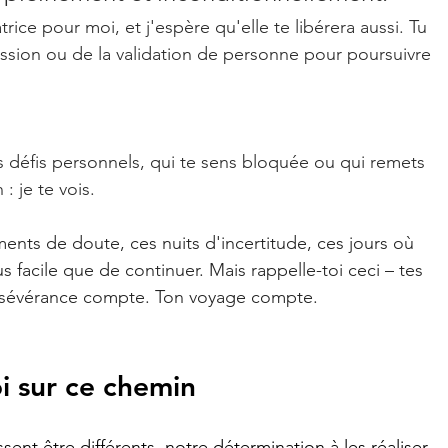
trice pour moi, et j'espère qu'elle te libérera aussi. 
Tu 
ssion ou de la validation de personne pour poursuivre 
des défis personnels, qui te sens bloquée ou qui remets 
 : 
je te vois
.
ts de doute, ces nuits d'incertitude, ces jours où 
facile que de continuer. Mais rappelle-toi ceci – tes 
rsévérance compte. Ton voyage compte.
oi sur ce chemin
ent être différents, notre détermination à les réaliser 