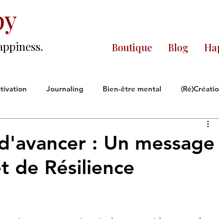
py
appiness.
Boutique
Blog
Hap
tivation
Journaling
Bien-être mental
(Ré)Créati
ce
Noire & Fière
Réflexions
EntrepreneurE
d'avancer : Un message
t de Résilience
.