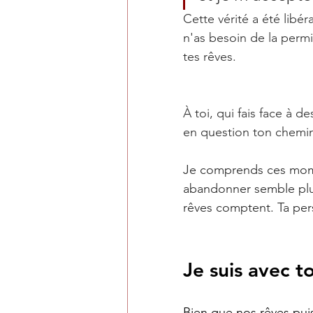
Cette vérité a été libéra
n'as besoin de la permi
tes rêves.
À toi, qui fais face à 
en question ton chemin
Je comprends ces momen
abandonner semble plus 
rêves comptent. Ta pe
Je suis avec t
Bien que nos rêves puiss