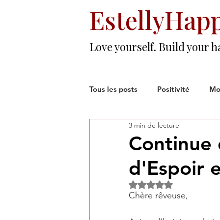
EstellyHap
Love yourself. Build your h
Tous les posts
Positivité
Mo
3 min de lecture
Amours & Amitiés
Résilien
Continue 
d'Espoir e
Monde du Travail
Noté NaN étoiles sur 5
Chère rêveuse,