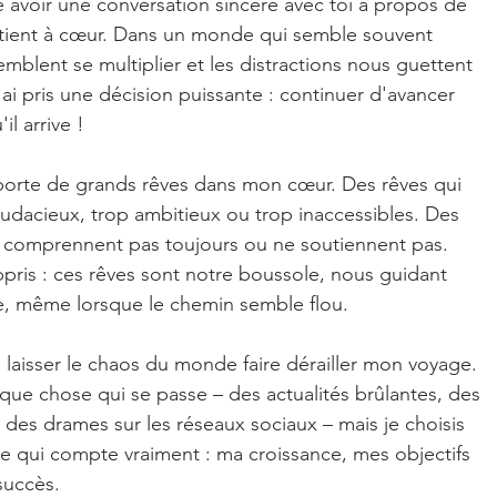
e avoir une conversation sincère avec toi à propos de 
tient à cœur. Dans un monde qui semble souvent 
emblent se multiplier et les distractions nous guettent 
ai pris une décision puissante : 
continuer d'avancer 
il arrive !
 porte de grands rêves dans mon cœur. Des rêves qui 
udacieux, trop ambitieux ou trop inaccessibles. Des 
e comprennent pas toujours ou ne soutiennent pas. 
pris : 
ces rêves sont notre boussole, nous guidant 
re, même lorsque le chemin semble flou.
e laisser le chaos du monde faire dérailler mon voyage. 
elque chose qui se passe – des actualités brûlantes, des 
es drames sur les réseaux sociaux – mais je choisis 
ce qui compte vraiment : 
ma croissance, mes objectifs 
succès.