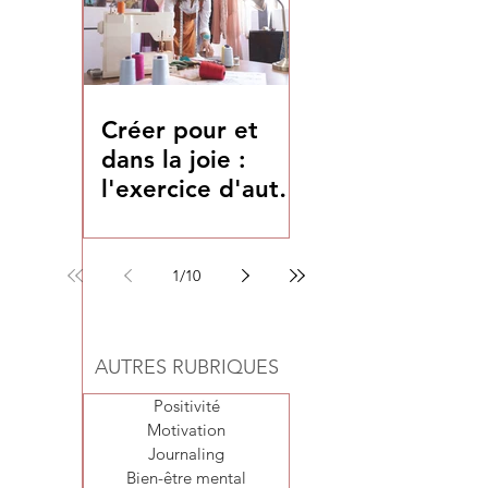
Créer pour et
dans la joie :
l'exercice d'auto-
coaching du mois
1
/
10
AUTRES RUBRIQUES
Positivité
Motivation
Journaling
Bien-être mental