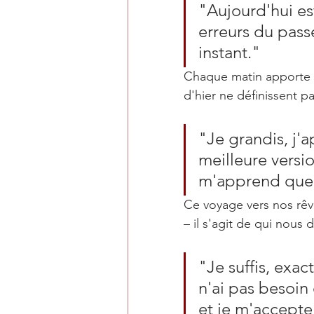
"Aujourd'hui es
erreurs du passé
instant."
Chaque matin apporte 
d'hier ne définissent p
"Je grandis, j'
meilleure vers
m'apprend quel
Ce voyage vers nos rêve
– 
il s'agit de qui nous
"Je suffis, exa
n'ai pas besoin
et je m'accepte