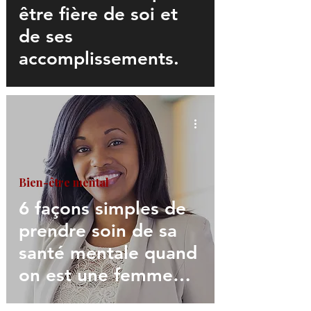
être fière de soi et
de ses
accomplissements.
Bien-être mental
6 façons simples de
prendre soin de sa
santé mentale quand
on est une femme
Noire.