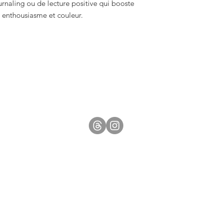
naling ou de lecture positive qui booste
c enthousiasme et couleur.
​Restons en contact
Mentions légales et CGU
Conditions Générales de Vente
Politique de confidentialité
© 2026 Estelle CHARLERY. Tous droits réservés.