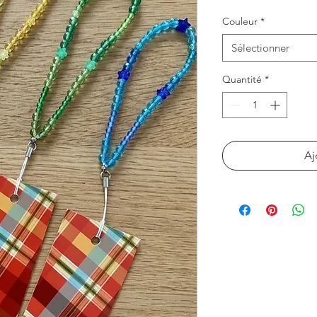
Couleur
*
Sélectionner
Quantité
*
Aj