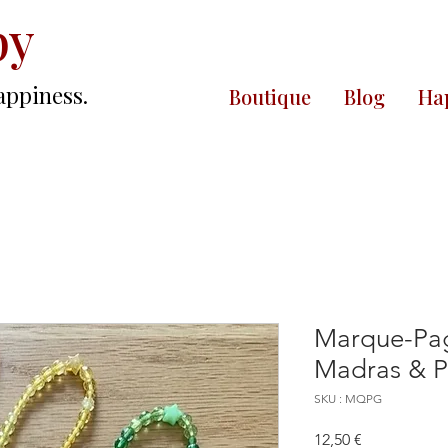
py
appiness.
Boutique
Blog
Hap
Marque-Pag
Madras & P
SKU : MQPG
Prix
12,50 €