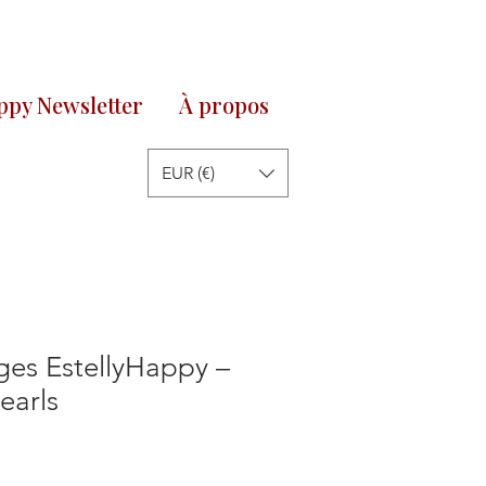
py Newsletter
À propos
EUR (€)
es EstellyHappy –
earls