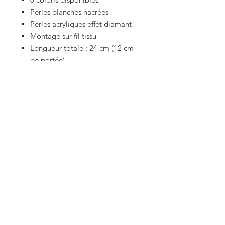
Perles blanches nacrées
Perles acryliques effet diamant
Montage sur fil tissu
Longueur totale : 24 cm (12 cm
de portée)
Poids : environ 10 g
Compatible avec tous les
téléphones munis d’une coque
Pourquoi vous allez l’aimer
Pour ses reflets lumineux
Pour ses couleurs éclatantes
Pour son style chic et délicat
Pour se faire plaisir ou offrir
Conseils d’entretien
Pour préserver l’éclat des perles,
éviter le contact prolongé avec