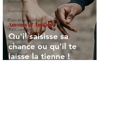
Motivation
Journaling
Bien-être mental
Amours & Amitiés
(Ré)Créations
Qu'il saisisse sa
Amours &
Amitiés
chance ou qu'il te
Résilience
laisse la tienne !
Noire & Fière
Réflexions
EntrepreneurE
Monde du
Travail
​Restons en contact